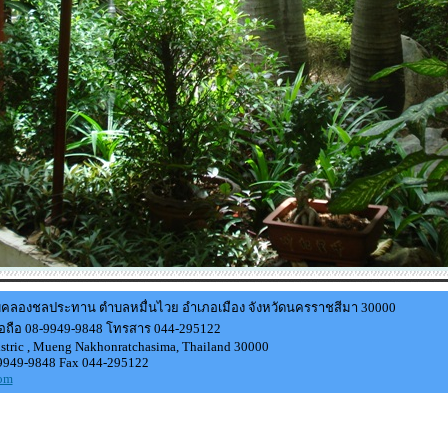
ียบคลองชลประทาน ตำบลหมื่นไวย อำเภอเมือง จังหวัดนครราชสีมา 30000
มือถือ 08-9949-9848 โทรสาร 044-295122
ric , Mueng Nakhonratchasima, Thailand 30000
-9949-9848 Fax 044-295122
com