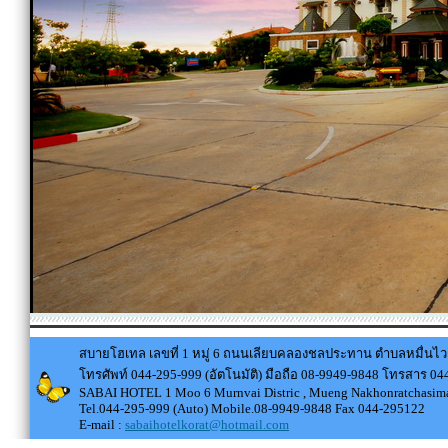
สบายโฮเทล เลขที่ 1 หมู่ 6 ถนนเลียบคลองชลประทาน ตำบลหมื่นไว
โทรศัพท์ 044-295-999 (อัตโนมัติ) มือถือ 08-9949-9848 โทรสาร 0
SABAI HOTEL 1 Moo 6 Murnvai Distric , Mueng Nakhonratchasima
Tel.044-295-999 (Auto) Mobile.08-9949-9848 Fax 044-295122
E-mail :
sabaihotelkorat@hotmail.com